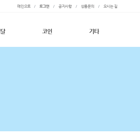
메인으로
/
로그인
/
공지사항
/
상품문의
/
오시는 길
메달
코인
기타