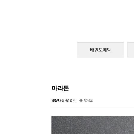
태권도메달
마라톤
행운대장
0건
324회