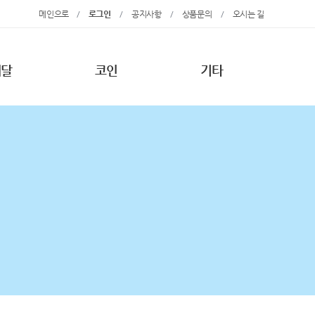
메인으로
/
로그인
/
공지사항
/
상품문의
/
오시는 길
메달
코인
기타