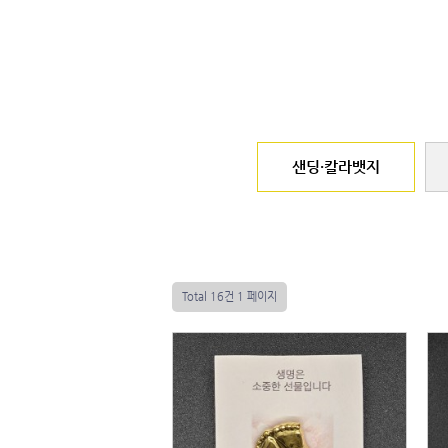
샌딩·칼라뱃지
Total 16건
1 페이지