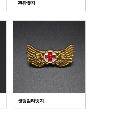
관광뱃지
샌딩칼라뱃지