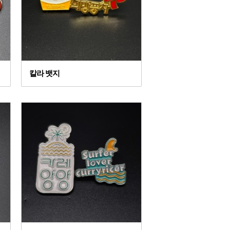
칼라 뱃지