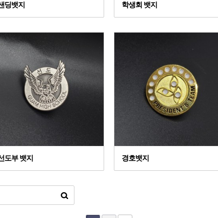
샌딩뱃지
학생회 뱃지
선도부 뱃지
경호뱃지