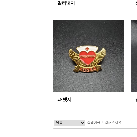
칼라뱃지
과 뱃지