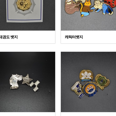
태권도 뱃지
캐릭터뱃지