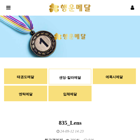
태권도메달
에폭시메달
샌딩·칼라메달
엔틱메달
입체메달
835_Lens
24-09-12 14:23